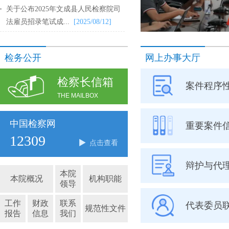
关于公布2025年文成县人民检察院司
法雇员招录笔试成...
[2025/08/12]
检务公开
网上办事大厅
检察长信箱
案件程序
THE MAILBOX
中国检察网
重要案件
12309
点击查看
辩护与代
本院
本院概况
机构职能
领导
工作
财政
联系
代表委员
规范性文件
报告
信息
我们