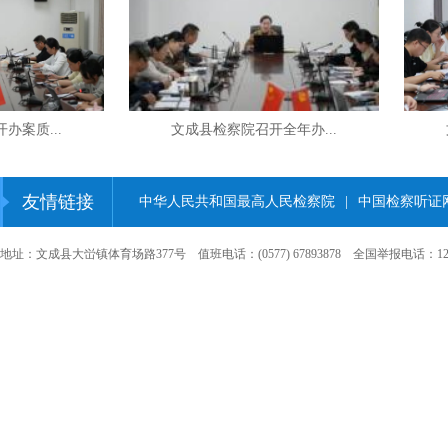
案质...
文成县检察院召开全年办...
文
友情链接
中华人民共和国最高人民检察院
|
中国检察听证
地址：文成县大峃镇体育场路377号 值班电话：(0577) 67893878 全国举报电话：12